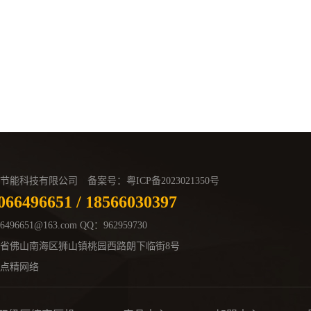
节能科技有限公司 备案号：
粤ICP备2023021350号
066496651 / 18566030397
66496651@163.com
QQ：962959730
省佛山南海区狮山镇桃园西路朗下临街8号
点精网络