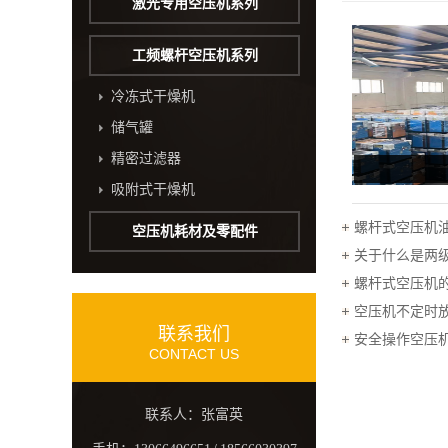
激光专用空压机系列
工频螺杆空压机系列
冷冻式干燥机
储气罐
精密过滤器
吸附式干燥机
螺杆式空压机
空压机耗材及零配件
关于什么是两
螺杆式空压机
空压机不定时放
联系我们
安全操作空压
CONTACT US
联系人：张富英